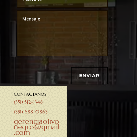
ENVIAR
CONTACTANOS
(351) 512-1348
(351) 688-0863
gerenciaolivo
negro@gmail
.com